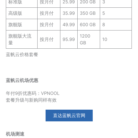
标准版
按月付
25.99
200 GB
3
高级版
按月付
35.99
350 GB
5
旗舰版
按月付
49.99
600 GB
8
旗舰版大流
1200
按月付
95.99
10
量
GB
蓝帆云价格套餐
蓝帆云机场优惠
年付9折优惠码：VPNOOL
套餐升级与新购同样有效
直达蓝帆云官网
机场测速