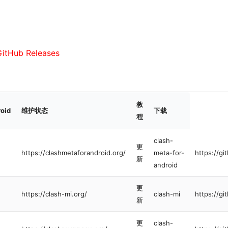
tHub Releases
教
oid
维护状态
下载
程
clash-
更
https://clashmetaforandroid.org/
meta-for-
https://g
新
android
更
https://clash-mi.org/
clash-mi
https://gi
新
更
clash-