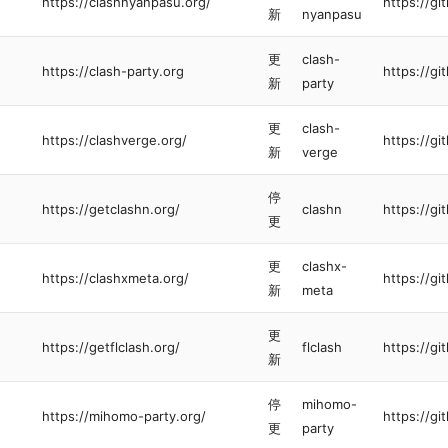
https://clashnyanpasu.org/
https://g
新
nyanpasu
更
clash-
https://clash-party.org
https://g
新
party
更
clash-
https://clashverge.org/
https://g
新
verge
停
https://getclashn.org/
clashn
https://g
更
更
clashx-
https://clashxmeta.org/
https://g
新
meta
更
https://getflclash.org/
flclash
https://g
新
停
mihomo-
https://mihomo-party.org/
https://g
更
party