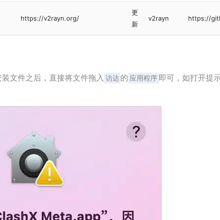
更
https://v2rayn.org/
v2rayn
https://g
新
安装文件之后，直接将文件拖入
的
即可，如打开提
访达
应用程序